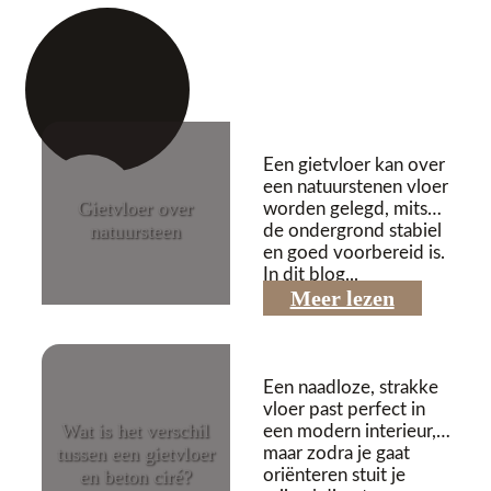
Een gietvloer kan over
een natuurstenen vloer
Gietvloer over
worden gelegd, mits
natuursteen
de ondergrond stabiel
en goed voorbereid is.
03/06/2026
In dit blog...
Meer lezen
Een naadloze, strakke
vloer past perfect in
Wat is het verschil
een modern interieur,
tussen een gietvloer
maar zodra je gaat
en beton ciré?
oriënteren stuit je