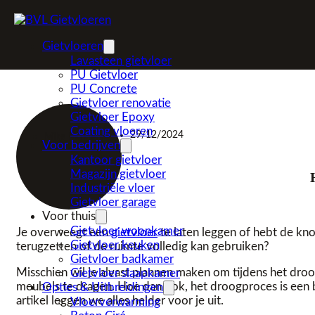
Ga naar hoofdinhoud
Ga naar voettekst
Gietvloeren
Lavasteen gietvloer
PU Gietvloer
PU Concrete
Gietvloer renovatie
Gietvloer Epoxy
Coating vloeren
29/12/2024
Mike Mulders
Voor bedrijven
Kantoor gietvloer
Magazijn gietvloer
Industriële vloer
Gietvloer garage
Voor thuis
Gietvloer woonkamer
Je overweegt een
gietvloer
te laten leggen of hebt de kno
Gietvloer keuken
terugzetten of de ruimte volledig kan gebruiken?
Gietvloer badkamer
Misschien wil je alvast plannen maken om tijdens het droo
Gietvloer slaapkamer
meubels te dragen. Hoe dan ook, het droogproces is een be
Opties & Uitbreidingen
artikel leggen we alles helder voor je uit.
Vloerverwarming