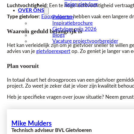
Beige gietvloer
Luchtvochtigheid
: Een te hoge luchtvochtigheid vertraa
OVER ONS
Type gietvloer
:
Epoxyvloeren
hebben vaak een langere d
Projecten
Inspiratiebrochure
Gietvloer prijs 2026
Waarom geduld belangrijk is
Blogs
Vacature projectvoorbereider
Het kan verleidelijk zijn om je gietvloer sneller te wille
advies van je
gietvloerexpert
op. Zo geniet je langer van 
Plan vooruit
In totaal duurt het droogproces van een gietvloer gemid
project. Zo weet je zeker dat je vloer zijn kwaliteit behoud
Heb je specifieke vragen over jouw situatie? Neem gerust
Mike Mulders
Technisch adviseur BVL Gietvloeren