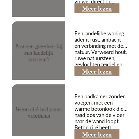
vrijwel direct op...
04/05/2026
Meer lezen
Een landelijke woning
ademt rust, ambacht
Past een gietvloer bij
en verbinding met de
een landelijk
natuur. Verweerd hout,
interieur?
ruwe natuursteen,
gevlochten textiel en
24/04/2026
Meer lezen
zachte aardetinten...
Een badkamer zonder
voegen, met een
Beton ciré badkamer
warme betonlook die
voordelen
naadloos van de vloer
naar de wand loopt.
01/04/2026
Beton ciré heeft...
Meer lezen