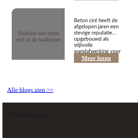
Beton ciré heeft de
afgelopen jaren een
Nadelen van beton
stevige reputatie
ciré in de badkamer
opgebouwd als
stijlvolle
01/04/2026
wandafwerking voor
Meer lezen
de badkamer. De
strakke uitstraling, de...
Alle blogs zien >>