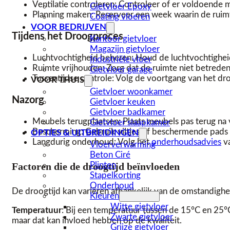
Ventilatie controleren: Controleer of er voldoende m
Gietvloer Epoxy
Planning maken: Reserveer een week waarin de ruimt
Coating vloeren
VOOR BEDRIJVEN
Tijdens het Droogproces
Kantoor gietvloer
Magazijn gietvloer
Luchtvochtigheid beheren: Houd de luchtvochtigheid 
Industriële vloer
Ruimte vrijhouden: Zorg dat de ruimte niet betred
Gietvloer garage
Tussentijdse controle: Volg de voortgang van het droo
VOOR THUIS
Gietvloer woonkamer
Nazorg
Gietvloer keuken
Gietvloer badkamer
Meubels terugplaatsen: Plaats meubels pas terug na 
Gietvloer slaapkamer
Bescherming: Gebruik viltjes of beschermende pads
OPTIES & UITBREIDINGEN
Langdurig onderhoud: Volg het
onderhoudsadvies
va
Vloerverwarming
Beton Ciré
Plinten
Factoren die de droogtijd beïnvloeden
Stapelkorting
Onderhoud
De droogtijd kan variëren afhankelijk van de omstandighe
Kleuren
Witte gietvloer
Temperatuur
: Bij een temperatuur tussen de 15°C en 25°
Zwarte gietvloer
maar dat kan invloed hebben op de kwaliteit.
Grijze gietvloer